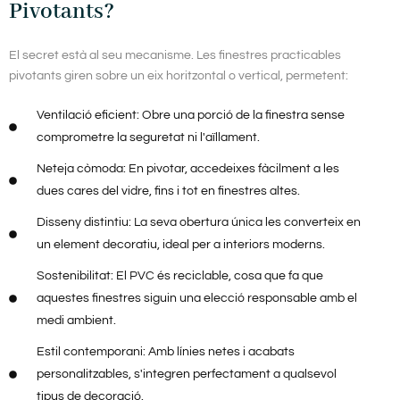
Pivotants?
El secret està al seu mecanisme. Les finestres practicables
pivotants giren sobre un eix horitzontal o vertical, permetent:
Ventilació eficient: Obre una porció de la finestra sense
comprometre la seguretat ni l'aïllament.
Neteja còmoda: En pivotar, accedeixes fàcilment a les
dues cares del vidre, fins i tot en finestres altes.
Disseny distintiu: La seva obertura única les converteix en
un element decoratiu, ideal per a interiors moderns.
Sostenibilitat: El PVC és reciclable, cosa que fa que
aquestes finestres siguin una elecció responsable amb el
medi ambient.
Estil contemporani: Amb línies netes i acabats
personalitzables, s'integren perfectament a qualsevol
tipus de decoració.