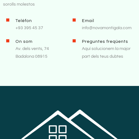
sorolls molestos
Telèfon
Email
+93 395 45 37
info@novamontigala.com
On som
Preguntes freqüents
Av. dels vents, 74
Aquí solucionem la major
Badalona 08915
part dels teus dubtes