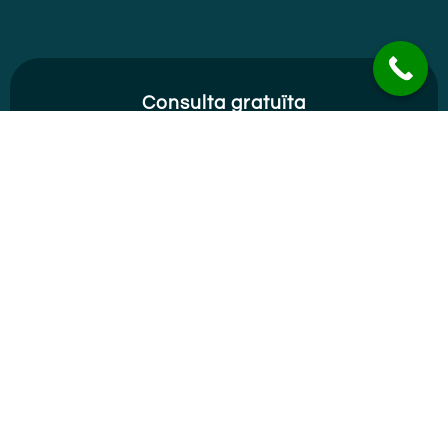
Consulta gratuïta
Vull un pressupost
Sobre nosaltres
NOVA MONTIGALÀ 2000
és una empresa especialitzada en la
fabricació, instal·lació i personalització de solucions de
tancaments i estructures per a la llar i negocis. de seguretat i
estructures metàl·liques.