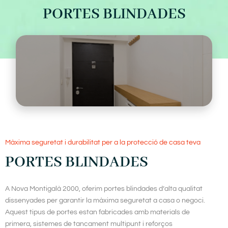
PORTES BLINDADES
Màxima seguretat i durabilitat per a la protecció de casa teva
PORTES BLINDADES
A Nova Montigalà 2000, oferim portes blindades d’alta qualitat
dissenyades per garantir la màxima seguretat a casa o negoci.
Aquest tipus de portes estan fabricades amb materials de
primera, sistemes de tancament multipunt i reforços