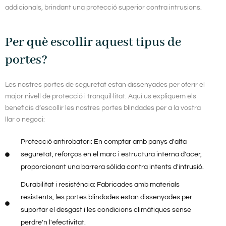
addicionals, brindant una protecció superior contra intrusions.
Per què escollir aquest tipus de
portes?
Les nostres portes de seguretat estan dissenyades per oferir el
major nivell de protecció i tranquil·litat. Aquí us expliquem els
beneficis d’escollir les nostres portes blindades per a la vostra
llar o negoci:
Protecció antirobatori: En comptar amb panys d'alta
seguretat, reforços en el marc i estructura interna d'acer,
proporcionant una barrera sòlida contra intents d'intrusió.
Durabilitat i resistència: Fabricades amb materials
resistents, les portes blindades estan dissenyades per
suportar el desgast i les condicions climàtiques sense
perdre'n l'efectivitat.