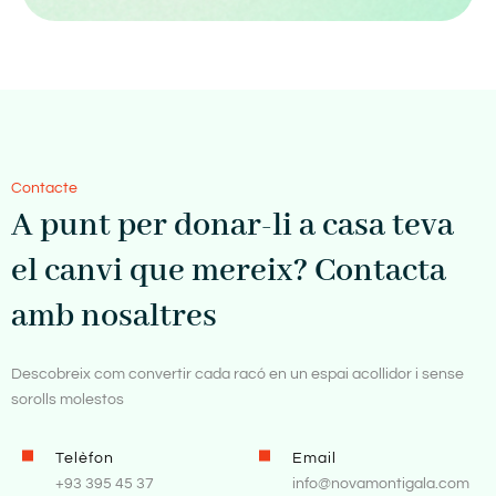
Contacte
A punt per donar-li a casa teva
el canvi que mereix? Contacta
amb nosaltres
Descobreix com convertir cada racó en un espai acollidor i sense
sorolls molestos
Telèfon
Email
+93 395 45 37
info@novamontigala.com