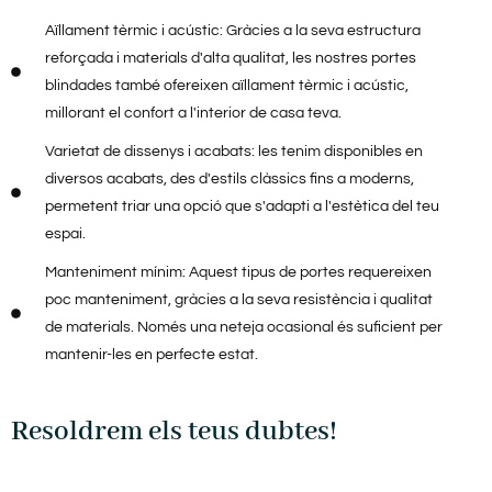
Aïllament tèrmic i acústic: Gràcies a la seva estructura
reforçada i materials d'alta qualitat, les nostres portes
blindades també ofereixen aïllament tèrmic i acústic,
millorant el confort a l'interior de casa teva.
Varietat de dissenys i acabats: les tenim disponibles en
diversos acabats, des d'estils clàssics fins a moderns,
permetent triar una opció que s'adapti a l'estètica del teu
espai.
Manteniment mínim: Aquest tipus de portes requereixen
poc manteniment, gràcies a la seva resistència i qualitat
de materials. Només una neteja ocasional és suficient per
mantenir-les en perfecte estat.
Resoldrem els teus dubtes!