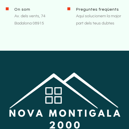
On som
Preguntes freqüents
Av. dels vents, 74
Aquí solucionem la major
Badalona 08915
part dels teus dubtes